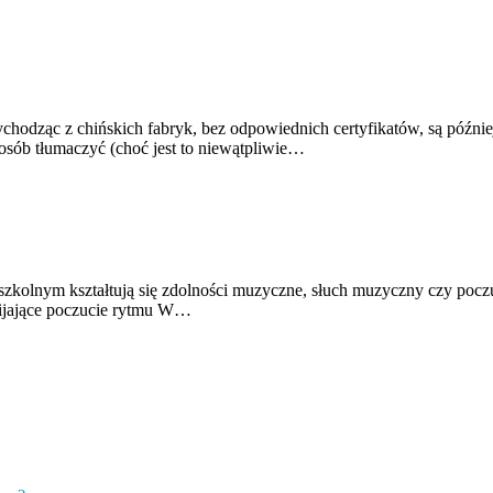
hodząc z chińskich fabryk, bez odpowiednich certyfikatów, są późni
posób tłumaczyć (choć jest to niewątpliwie…
szkolnym kształtują się zdolności muzyczne, słuch muzyczny czy poczu
zwijające poczucie rytmu W…