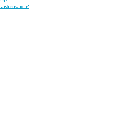
zem?
d zastosowania?