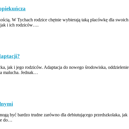
 opiekuńcza
nością. W Tychach rodzice chętnie wybierają taką placówkę dla swoich 
 jak i ich rodziców….
aptacji?
, jak i jego rodziców. Adaptacja do nowego środowiska, oddzielenie s
la malucha. Jednak…
alnymi
 mogą być bardzo trudne zarówno dla debiutującego przedszkolaka, jak 
zie do…