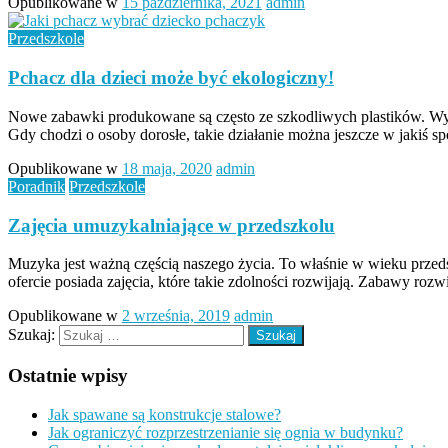
Opublikowane w
15 października, 2021
admin
Przedszkole
Pchacz dla dzieci może być ekologiczny!
Nowe zabawki produkowane są często ze szkodliwych plastików. Wyc
Gdy chodzi o osoby dorosłe, takie działanie można jeszcze w jakiś s
Opublikowane w
18 maja, 2020
admin
Poradnik
Przedszkole
Zajęcia umuzykalniające w przedszkolu
Muzyka jest ważną częścią naszego życia. To właśnie w wieku przed
ofercie posiada zajęcia, które takie zdolności rozwijają. Zabawy ro
Opublikowane w
2 września, 2019
admin
Szukaj:
Ostatnie wpisy
Jak spawane są konstrukcje stalowe?
Jak ograniczyć rozprzestrzenianie się ognia w budynku?