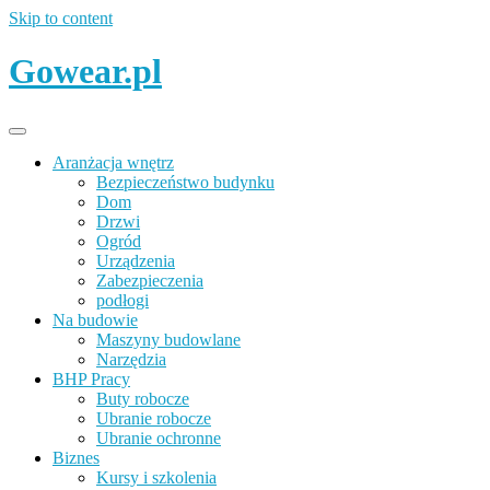
Skip to content
Gowear.pl
Aranżacja wnętrz
Bezpieczeństwo budynku
Dom
Drzwi
Ogród
Urządzenia
Zabezpieczenia
podłogi
Na budowie
Maszyny budowlane
Narzędzia
BHP Pracy
Buty robocze
Ubranie robocze
Ubranie ochronne
Biznes
Kursy i szkolenia