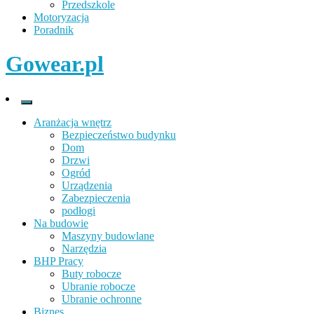
Przedszkole
Motoryzacja
Poradnik
Gowear.pl
Aranżacja wnętrz
Bezpieczeństwo budynku
Dom
Drzwi
Ogród
Urządzenia
Zabezpieczenia
podłogi
Na budowie
Maszyny budowlane
Narzędzia
BHP Pracy
Buty robocze
Ubranie robocze
Ubranie ochronne
Biznes