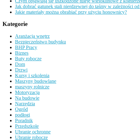
Czym objawiają się uszkodzone tuleje wieloklinowe z kołnier
Jak dobrać gatunek stali nierdzewnej do taśmy w zależności o
Jakie materiały można obrabiać przy użyciu honownicy?
Kategorie
Aranżacja wnętrz
Bezpieczeństwo budynku
BHP Pracy
Biznes
Buty robocze
Dom
Drzwi
Kursy i szkolenia
Maszyny budowlane
maszyny rolnicze
Motoryzacja
Na budowie
Narzędzia
Ogród
podłogi
Poradnik
Przedszkole
Ubranie ochronne
Ubranie robocze