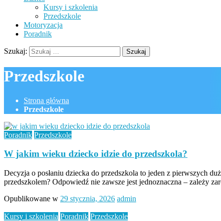
Kursy i szkolenia
Przedszkole
Motoryzacja
Poradnik
Szukaj:
Przedszkole
Strona główna
Przedszkole
Poradnik
Przedszkole
W jakim wieku dziecko idzie do przedszkola?
Decyzja o posłaniu dziecka do przedszkola to jeden z pierwszych duż
przedszkolem? Odpowiedź nie zawsze jest jednoznaczna – zależy z
Opublikowane w
29 stycznia, 2026
admin
Kursy i szkolenia
Poradnik
Przedszkole