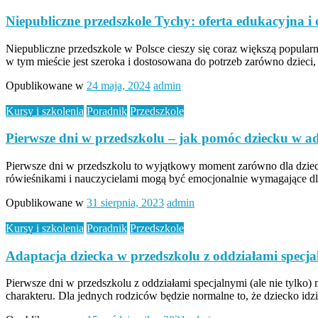
Niepubliczne przedszkole Tychy: oferta edukacyjna i
Niepubliczne przedszkole w Polsce cieszy się coraz większą popular
w tym mieście jest szeroka i dostosowana do potrzeb zarówno dzieci,
Opublikowane w
24 maja, 2024
admin
Kursy i szkolenia
Poradnik
Przedszkole
Pierwsze dni w przedszkolu – jak pomóc dziecku w ad
Pierwsze dni w przedszkolu to wyjątkowy moment zarówno dla dziecka
rówieśnikami i nauczycielami mogą być emocjonalnie wymagające d
Opublikowane w
31 sierpnia, 2023
admin
Kursy i szkolenia
Poradnik
Przedszkole
Adaptacja dziecka w przedszkolu z oddziałami specj
Pierwsze dni w przedszkolu z oddziałami specjalnymi (ale nie tylko)
charakteru. Dla jednych rodziców będzie normalne to, że dziecko id