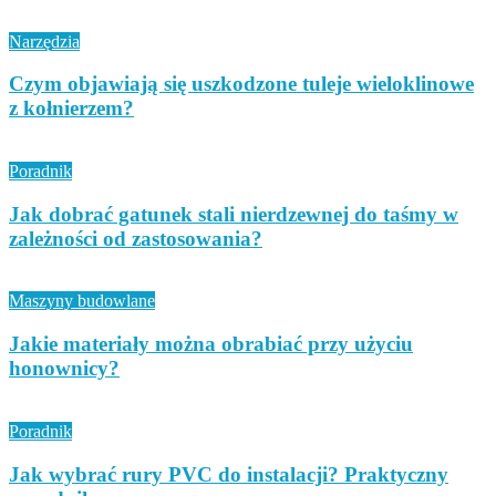
Narzędzia
Czym objawiają się uszkodzone tuleje wieloklinowe
z kołnierzem?
Poradnik
Jak dobrać gatunek stali nierdzewnej do taśmy w
zależności od zastosowania?
Maszyny budowlane
Jakie materiały można obrabiać przy użyciu
honownicy?
Poradnik
Jak wybrać rury PVC do instalacji? Praktyczny