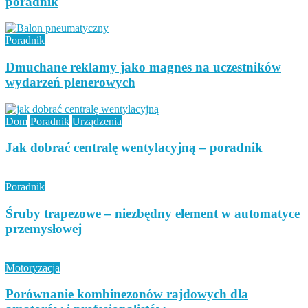
poradnik
Poradnik
Dmuchane reklamy jako magnes na uczestników
wydarzeń plenerowych
Dom
Poradnik
Urządzenia
Jak dobrać centralę wentylacyjną – poradnik
Poradnik
Śruby trapezowe – niezbędny element w automatyce
przemysłowej
Motoryzacja
Porównanie kombinezonów rajdowych dla