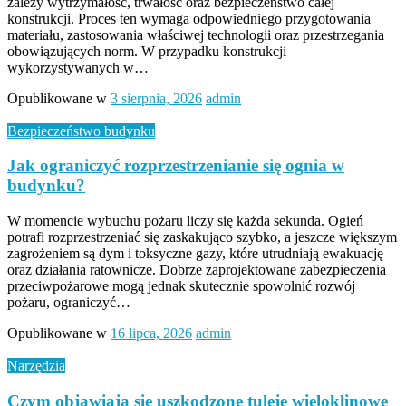
zależy wytrzymałość, trwałość oraz bezpieczeństwo całej
konstrukcji. Proces ten wymaga odpowiedniego przygotowania
materiału, zastosowania właściwej technologii oraz przestrzegania
obowiązujących norm. W przypadku konstrukcji
wykorzystywanych w…
Opublikowane w
3 sierpnia, 2026
admin
Bezpieczeństwo budynku
Jak ograniczyć rozprzestrzenianie się ognia w
budynku?
W momencie wybuchu pożaru liczy się każda sekunda. Ogień
potrafi rozprzestrzeniać się zaskakująco szybko, a jeszcze większym
zagrożeniem są dym i toksyczne gazy, które utrudniają ewakuację
oraz działania ratownicze. Dobrze zaprojektowane zabezpieczenia
przeciwpożarowe mogą jednak skutecznie spowolnić rozwój
pożaru, ograniczyć…
Opublikowane w
16 lipca, 2026
admin
Narzędzia
Czym objawiają się uszkodzone tuleje wieloklinowe