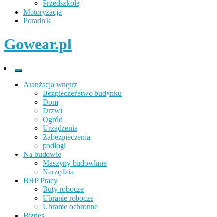
Przedszkole
Motoryzacja
Poradnik
Gowear.pl
Aranżacja wnętrz
Bezpieczeństwo budynku
Dom
Drzwi
Ogród
Urządzenia
Zabezpieczenia
podłogi
Na budowie
Maszyny budowlane
Narzędzia
BHP Pracy
Buty robocze
Ubranie robocze
Ubranie ochronne
Biznes