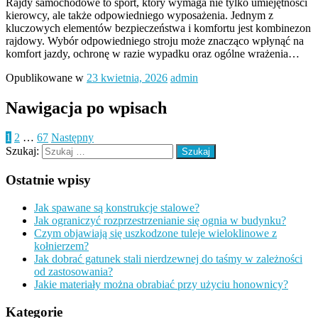
Rajdy samochodowe to sport, który wymaga nie tylko umiejętności
kierowcy, ale także odpowiedniego wyposażenia. Jednym z
kluczowych elementów bezpieczeństwa i komfortu jest kombinezon
rajdowy. Wybór odpowiedniego stroju może znacząco wpłynąć na
komfort jazdy, ochronę w razie wypadku oraz ogólne wrażenia…
Opublikowane w
23 kwietnia, 2026
admin
Nawigacja po wpisach
1
2
…
67
Następny
Szukaj:
Ostatnie wpisy
Jak spawane są konstrukcje stalowe?
Jak ograniczyć rozprzestrzenianie się ognia w budynku?
Czym objawiają się uszkodzone tuleje wieloklinowe z
kołnierzem?
Jak dobrać gatunek stali nierdzewnej do taśmy w zależności
od zastosowania?
Jakie materiały można obrabiać przy użyciu honownicy?
Kategorie