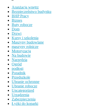
Aranżacja wnętrz
Bezpieczeństwo budynku
BHP Pracy
Biznes
Buty robocze
Dom
Drzwi
Kursy i szkolenia
Maszyny budowlane
maszyny rolnicze
Motoryzacja
Na budowie
Narzędzia
Ogród
podłogi
Poradnik
Przedszkole
Ubranie ochronne
Ubranie robocze
Uncategorized
Urządzenia
Zabezpieczenia
Łyżki do koparki