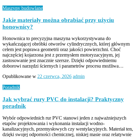
Maszyny budowlane
Jakie materiały można obrabiać przy użyciu
honownicy?
Honownica to precyzyjna maszyna wykorzystywana do
wykańczającej obróbki otworów cylindrycznych, której głównym
celem jest poprawa geometrii oraz jakości powierzchni. Choć
najczęściej kojarzona jest z przemysłem motoryzacyjnym, jej
zastosowanie jest znacznie szersze. Dzięki odpowiedniemu
doborowi narzędzi ściernych i parametrów procesu możliwa…
Opublikowane w
22 czerwca, 2026
admin
Poradnik
Jak wybrać rury PVC do instalacji? Praktyczny
poradnik
Wybór odpowiednich rur PVC stanowi jeden z najważniejszych
etapów projektowania i wykonania instalacji wodno-
kanalizacyjnych, przemysłowych czy wentylacyjnych. Materiał ten,
dzięki swojej odporności chemicznej, niskiej masie oraz relatywnie