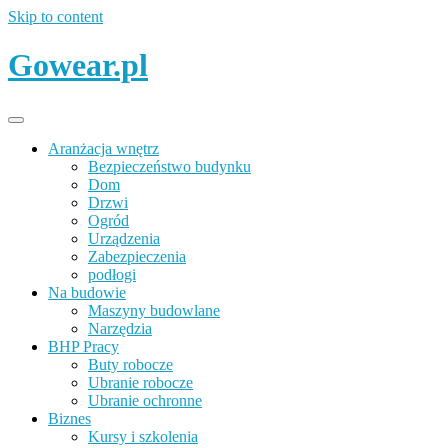
Skip to content
Gowear.pl
Aranżacja wnętrz
Bezpieczeństwo budynku
Dom
Drzwi
Ogród
Urządzenia
Zabezpieczenia
podłogi
Na budowie
Maszyny budowlane
Narzędzia
BHP Pracy
Buty robocze
Ubranie robocze
Ubranie ochronne
Biznes
Kursy i szkolenia