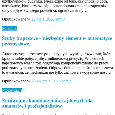
użytkowników budynku. Niezależnie od tego, czy chodzi o dom,
mieszkanie, biuro czy szkołę, dobrze dobrana centrala zapewnia
stały dopływ świeżego powietrza, ogranicza straty…
Opublikowane w
22 maja, 2026
admin
Poradnik
Śruby trapezowe – niezbędny element w automatyce
przemysłowej
Automatyzacja procesów produkcyjnych wymaga rozwiązań, które
łączą w sobie potężną siłę z milimetrową precyzją. W układach
napędowych ważną rolę odgrywają komponenty zdolne do pracy
pod znacznym obciążeniem. Odpowiednio dobrana śruba trapezowa
to gwarancja, że mechanizm nie tylko zachowa swoją sprawność…
Opublikowane w
28 kwietnia, 2026
admin
Motoryzacja
Porównanie kombinezonów rajdowych dla
amatorów i profesjonalistów