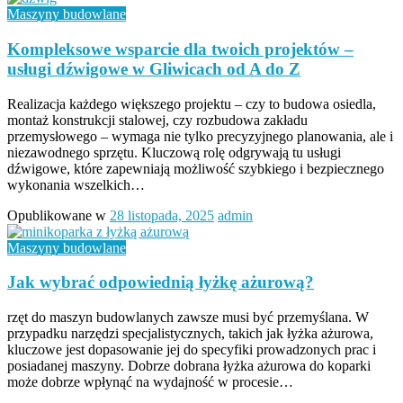
Maszyny budowlane
Kompleksowe wsparcie dla twoich projektów –
usługi dźwigowe w Gliwicach od A do Z
Realizacja każdego większego projektu – czy to budowa osiedla,
montaż konstrukcji stalowej, czy rozbudowa zakładu
przemysłowego – wymaga nie tylko precyzyjnego planowania, ale i
niezawodnego sprzętu. Kluczową rolę odgrywają tu usługi
dźwigowe, które zapewniają możliwość szybkiego i bezpiecznego
wykonania wszelkich…
Opublikowane w
28 listopada, 2025
admin
Maszyny budowlane
Jak wybrać odpowiednią łyżkę ażurową?
rzęt do maszyn budowlanych zawsze musi być przemyślana. W
przypadku narzędzi specjalistycznych, takich jak łyżka ażurowa,
kluczowe jest dopasowanie jej do specyfiki prowadzonych prac i
posiadanej maszyny. Dobrze dobrana łyżka ażurowa do koparki
może dobrze wpłynąć na wydajność w procesie…