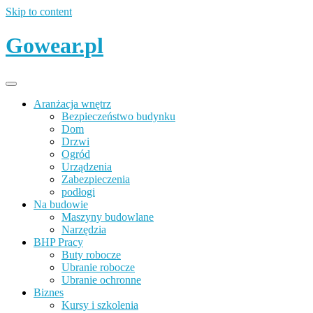
Skip to content
Gowear.pl
Aranżacja wnętrz
Bezpieczeństwo budynku
Dom
Drzwi
Ogród
Urządzenia
Zabezpieczenia
podłogi
Na budowie
Maszyny budowlane
Narzędzia
BHP Pracy
Buty robocze
Ubranie robocze
Ubranie ochronne
Biznes
Kursy i szkolenia