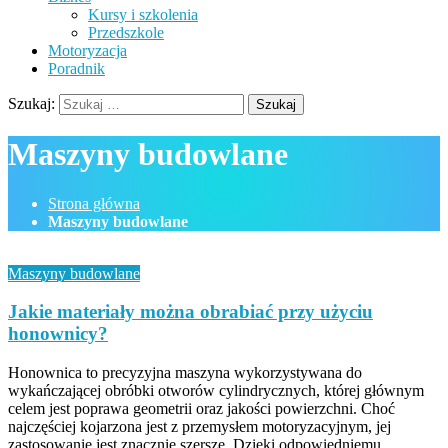
Kursy i szkolenia
Przedszkole
Motoryzacja
Poradnik
Szukaj:
Maszyny budowlane
Strona główna
Maszyny budowlane
Maszyny budowlane
Jakie materiały można obrabiać przy użyciu
honownicy?
Honownica to precyzyjna maszyna wykorzystywana do
wykańczającej obróbki otworów cylindrycznych, której głównym
celem jest poprawa geometrii oraz jakości powierzchni. Choć
najczęściej kojarzona jest z przemysłem motoryzacyjnym, jej
zastosowanie jest znacznie szersze. Dzięki odpowiedniemu