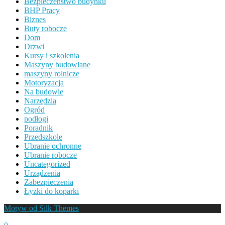
Bezpieczeństwo budynku
BHP Pracy
Biznes
Buty robocze
Dom
Drzwi
Kursy i szkolenia
Maszyny budowlane
maszyny rolnicze
Motoryzacja
Na budowie
Narzędzia
Ogród
podłogi
Poradnik
Przedszkole
Ubranie ochronne
Ubranie robocze
Uncategorized
Urządzenia
Zabezpieczenia
Łyżki do koparki
Motyw od Silk Themes