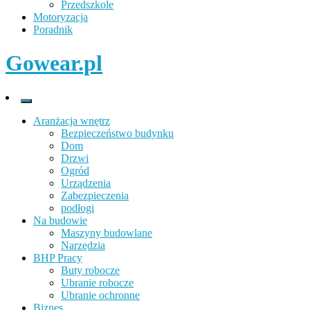
Przedszkole
Motoryzacja
Poradnik
Gowear.pl
Aranżacja wnętrz
Bezpieczeństwo budynku
Dom
Drzwi
Ogród
Urządzenia
Zabezpieczenia
podłogi
Na budowie
Maszyny budowlane
Narzędzia
BHP Pracy
Buty robocze
Ubranie robocze
Ubranie ochronne
Biznes