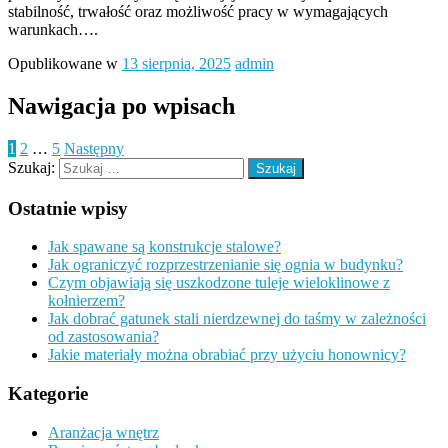
stabilność, trwałość oraz możliwość pracy w wymagających
warunkach….
Opublikowane w
13 sierpnia, 2025
admin
Nawigacja po wpisach
1
2
…
5
Następny
Szukaj:
Ostatnie wpisy
Jak spawane są konstrukcje stalowe?
Jak ograniczyć rozprzestrzenianie się ognia w budynku?
Czym objawiają się uszkodzone tuleje wieloklinowe z
kołnierzem?
Jak dobrać gatunek stali nierdzewnej do taśmy w zależności
od zastosowania?
Jakie materiały można obrabiać przy użyciu honownicy?
Kategorie
Aranżacja wnętrz