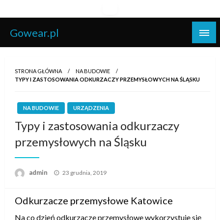
Skip
to
content
Gowear.pl
STRONA GŁÓWNA
NA BUDOWIE
TYPY I ZASTOSOWANIA ODKURZACZY PRZEMYSŁOWYCH NA ŚLĄSKU
NA BUDOWIE
URZĄDZENIA
Typy i zastosowania odkurzaczy
przemysłowych na Śląsku
Opublikowane
admin
23 grudnia, 2019
w
Odkurzacze przemysłowe Katowice
Na co dzień odkurzacze przemysłowe wykorzystuje się