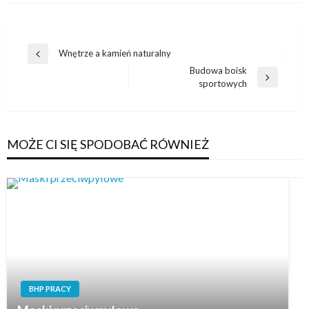
Nawigacja
Wnętrze a kamień naturalny
Poprzedni
wpisu
Budowa boisk
wpis
Następny
sportowych
wpis
MOŻE CI SIĘ SPODOBAĆ RÓWNIEŻ
BHP PRACY