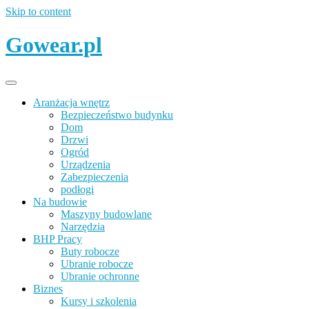
Skip to content
Gowear.pl
Aranżacja wnętrz
Bezpieczeństwo budynku
Dom
Drzwi
Ogród
Urządzenia
Zabezpieczenia
podłogi
Na budowie
Maszyny budowlane
Narzędzia
BHP Pracy
Buty robocze
Ubranie robocze
Ubranie ochronne
Biznes
Kursy i szkolenia