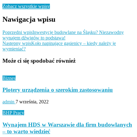
Zobacz wszystkie wpisy
Nawigacja wpisu
Poprzedni wpis
Inwestycje budowlane na Śląsku? Niezawodny
wynajem dźwigów to podstawa!
Następny wpis
Koło napinające gąsienicy – kiedy należy je
wymieniać?
Może ci się spodobać również
Biznes
Plotery urządzenia o szerokim zastosowaniu
admin
7 września, 2022
BHP Pracy
Wynajem HDS w Warszawie dla firm budowlanych
– to warto wiedzieć