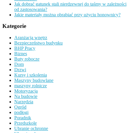
Jak dobrać gatunek stali nierdzewnej do taśmy w zależności
od zastosowania?
Jakie materiały można obrabiać przy użyciu honownicy?
Kategorie
Aranżacja wnętrz
Bezpieczeństwo budynku
BHP Pracy
Biznes
Buty robocze
Dom
Drzwi
Kursy i szkolenia
Maszyny budowlane
maszyny rolnicze
Motoryzacja
Na budowie
Narzędzia
Ogród
podłogi
Poradnik
Przedszkole
Ubranie ochronne