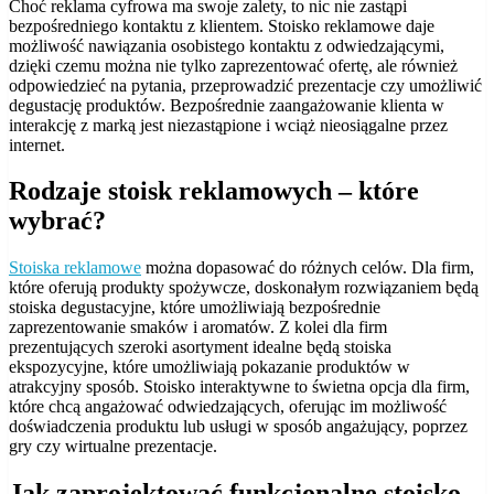
Choć reklama cyfrowa ma swoje zalety, to nic nie zastąpi
bezpośredniego kontaktu z klientem. Stoisko reklamowe daje
możliwość nawiązania osobistego kontaktu z odwiedzającymi,
dzięki czemu można nie tylko zaprezentować ofertę, ale również
odpowiedzieć na pytania, przeprowadzić prezentacje czy umożliwić
degustację produktów. Bezpośrednie zaangażowanie klienta w
interakcję z marką jest niezastąpione i wciąż nieosiągalne przez
internet.
Rodzaje stoisk reklamowych – które
wybrać?
Stoiska reklamowe
można dopasować do różnych celów. Dla firm,
które oferują produkty spożywcze, doskonałym rozwiązaniem będą
stoiska degustacyjne, które umożliwiają bezpośrednie
zaprezentowanie smaków i aromatów. Z kolei dla firm
prezentujących szeroki asortyment idealne będą stoiska
ekspozycyjne, które umożliwiają pokazanie produktów w
atrakcyjny sposób. Stoisko interaktywne to świetna opcja dla firm,
które chcą angażować odwiedzających, oferując im możliwość
doświadczenia produktu lub usługi w sposób angażujący, poprzez
gry czy wirtualne prezentacje.
Jak zaprojektować funkcjonalne stoisko