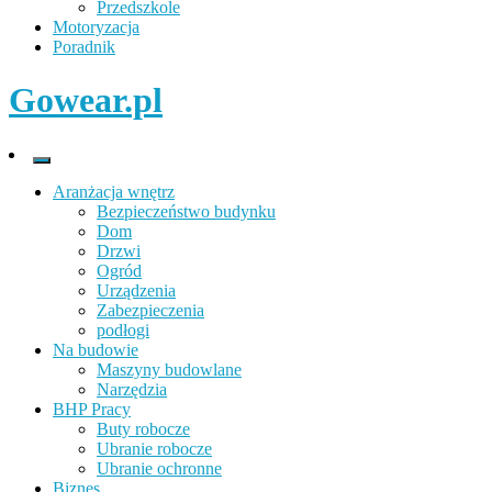
Przedszkole
Motoryzacja
Poradnik
Gowear.pl
Aranżacja wnętrz
Bezpieczeństwo budynku
Dom
Drzwi
Ogród
Urządzenia
Zabezpieczenia
podłogi
Na budowie
Maszyny budowlane
Narzędzia
BHP Pracy
Buty robocze
Ubranie robocze
Ubranie ochronne
Biznes