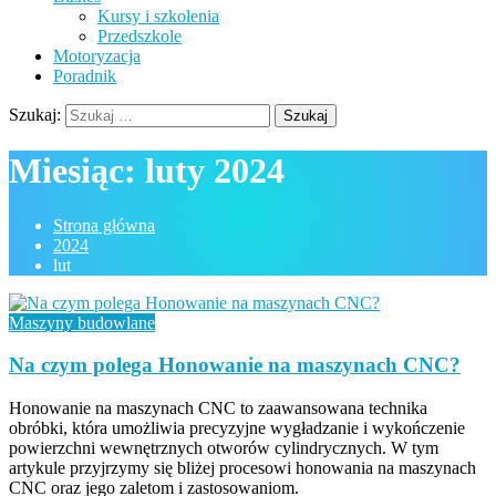
Kursy i szkolenia
Przedszkole
Motoryzacja
Poradnik
Szukaj:
Miesiąc:
luty 2024
Strona główna
2024
lut
Maszyny budowlane
Na czym polega Honowanie na maszynach CNC?
Honowanie na maszynach CNC to zaawansowana technika
obróbki, która umożliwia precyzyjne wygładzanie i wykończenie
powierzchni wewnętrznych otworów cylindrycznych. W tym
artykule przyjrzymy się bliżej procesowi honowania na maszynach
CNC oraz jego zaletom i zastosowaniom.