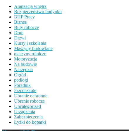
Aranżacja wnętrz
Bezpieczeństwo budynku
BHP Pracy
Biznes
Buty robocze
Dom
Drzwi
Kursy i szkolenia
Maszyny budowlane
maszyny rolnicze
Motoryzacja
Na budowie
Narzędzia
Ogród
podłogi
Poradnik
Przedszkole
Ubranie ochronne
Ubranie robocze
Uncategorized
Urządzenia
Zabezpieczenia
Łyżki do koparki