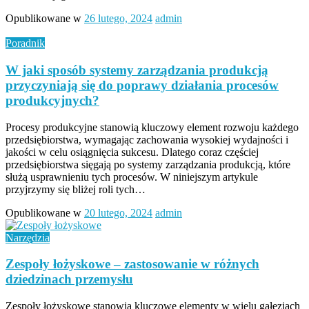
Opublikowane w
26 lutego, 2024
admin
Poradnik
W jaki sposób systemy zarządzania produkcją
przyczyniają się do poprawy działania procesów
produkcyjnych?
Procesy produkcyjne stanowią kluczowy element rozwoju każdego
przedsiębiorstwa, wymagając zachowania wysokiej wydajności i
jakości w celu osiągnięcia sukcesu. Dlatego coraz częściej
przedsiębiorstwa sięgają po systemy zarządzania produkcją, które
służą usprawnieniu tych procesów. W niniejszym artykule
przyjrzymy się bliżej roli tych…
Opublikowane w
20 lutego, 2024
admin
Narzędzia
Zespoły łożyskowe – zastosowanie w różnych
dziedzinach przemysłu
Zespoły łożyskowe stanowią kluczowe elementy w wielu gałęziach