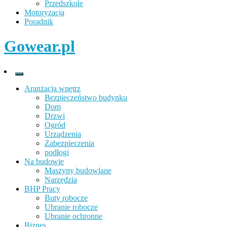
Przedszkole
Motoryzacja
Poradnik
Gowear.pl
Aranżacja wnętrz
Bezpieczeństwo budynku
Dom
Drzwi
Ogród
Urządzenia
Zabezpieczenia
podłogi
Na budowie
Maszyny budowlane
Narzędzia
BHP Pracy
Buty robocze
Ubranie robocze
Ubranie ochronne
Biznes