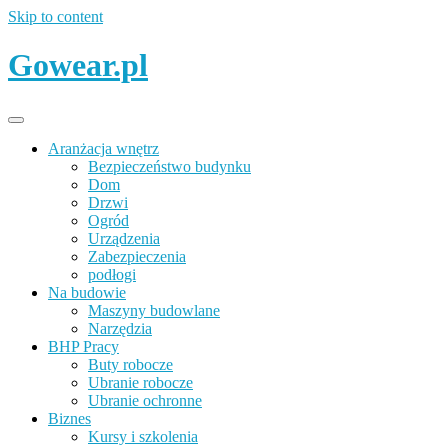
Skip to content
Gowear.pl
Aranżacja wnętrz
Bezpieczeństwo budynku
Dom
Drzwi
Ogród
Urządzenia
Zabezpieczenia
podłogi
Na budowie
Maszyny budowlane
Narzędzia
BHP Pracy
Buty robocze
Ubranie robocze
Ubranie ochronne
Biznes
Kursy i szkolenia