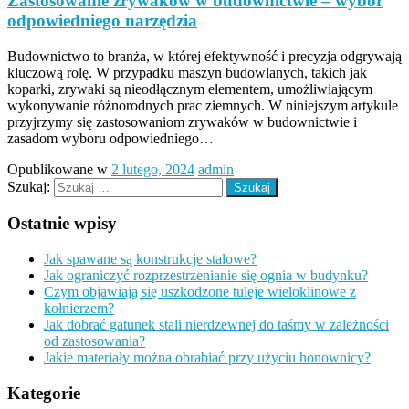
Zastosowanie zrywaków w budownictwie – wybór
odpowiedniego narzędzia
Budownictwo to branża, w której efektywność i precyzja odgrywają
kluczową rolę. W przypadku maszyn budowlanych, takich jak
koparki, zrywaki są nieodłącznym elementem, umożliwiającym
wykonywanie różnorodnych prac ziemnych. W niniejszym artykule
przyjrzymy się zastosowaniom zrywaków w budownictwie i
zasadom wyboru odpowiedniego…
Opublikowane w
2 lutego, 2024
admin
Szukaj:
Ostatnie wpisy
Jak spawane są konstrukcje stalowe?
Jak ograniczyć rozprzestrzenianie się ognia w budynku?
Czym objawiają się uszkodzone tuleje wieloklinowe z
kołnierzem?
Jak dobrać gatunek stali nierdzewnej do taśmy w zależności
od zastosowania?
Jakie materiały można obrabiać przy użyciu honownicy?
Kategorie