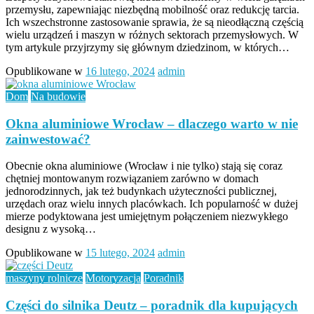
przemysłu, zapewniając niezbędną mobilność oraz redukcję tarcia.
Ich wszechstronne zastosowanie sprawia, że są nieodłączną częścią
wielu urządzeń i maszyn w różnych sektorach przemysłowych. W
tym artykule przyjrzymy się głównym dziedzinom, w których…
Opublikowane w
16 lutego, 2024
admin
Dom
Na budowie
Okna aluminiowe Wrocław – dlaczego warto w nie
zainwestować?
Obecnie okna aluminiowe (Wrocław i nie tylko) stają się coraz
chętniej montowanym rozwiązaniem zarówno w domach
jednorodzinnych, jak też budynkach użyteczności publicznej,
urzędach oraz wielu innych placówkach. Ich popularność w dużej
mierze podyktowana jest umiejętnym połączeniem niezwykłego
designu z wysoką…
Opublikowane w
15 lutego, 2024
admin
maszyny rolnicze
Motoryzacja
Poradnik
Części do silnika Deutz – poradnik dla kupujących